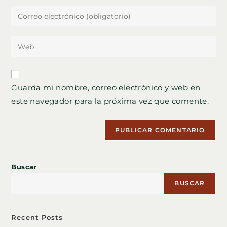
nombre
Introduce
o
tu
nombre
dirección
Introduce
de
de
la
usuario
correo
URL
para
electrónico
de
comentar
Guarda mi nombre, correo electrónico y web en
para
tu
comentar
este navegador para la próxima vez que comente.
web
(opcional)
Buscar
BUSCAR
Recent Posts