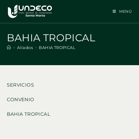
Ir
al
MENÚ
contenido
BAHIA TROPICAL
>
Aliados
>
BAHIA TROPICAL
SERVICIOS
CONVENIO
BAHIA TROPICAL