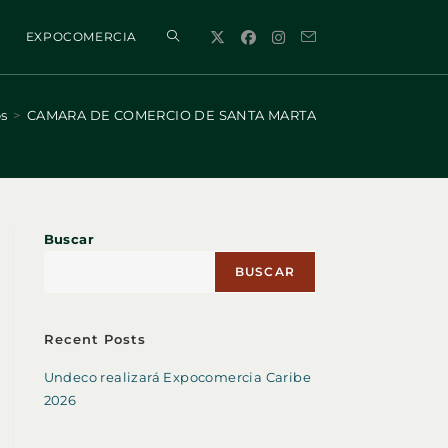
ALTERNAR
EXPOCOMERCIA
BÚSQUEDA
os
>
CAMARA DE COMERCIO DE SANTA MARTA
DE
Buscar
LA
BUSCAR
WEB
Recent Posts
Undeco realizará Expocomercia Caribe
2026