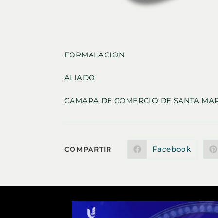
FORMALACION
ALIADO
CAMARA DE COMERCIO DE SANTA MA
COMPARTIR
Facebook
COMPARTIR
Se
abre
en
ESTE
una
nueva
ventana
CONTENIDO