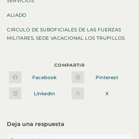
SERVICIOS
ALIADO
CIRCULO DE SUBOFICIALES DE LAS FUERZAS
MILITARES, SEDE VACACIONAL LOS TRUPILLOS
COMPARTIR
COMPARTIR
ESTE
CONTENIDO
Facebook
Pinterest
Se
Se
abre
abre
en
en
una
una
LinkedIn
X
Se
Se
nueva
nueva
abre
abre
ventana
ventana
en
en
una
una
nueva
nueva
ventana
ventana
Deja una respuesta
Comentario