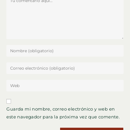
Introduce
tu
nombre
Introduce
o
tu
nombre
dirección
Introduce
de
de
la
usuario
correo
URL
para
electrónico
de
comentar
Guarda mi nombre, correo electrónico y web en
para
tu
comentar
este navegador para la próxima vez que comente.
web
(opcional)