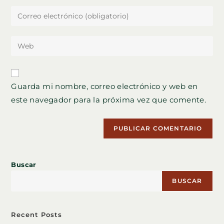
nombre
Introduce
o
tu
nombre
dirección
Introduce
de
de
la
usuario
correo
URL
para
electrónico
de
comentar
Guarda mi nombre, correo electrónico y web en
para
tu
comentar
este navegador para la próxima vez que comente.
web
(opcional)
Buscar
BUSCAR
Recent Posts