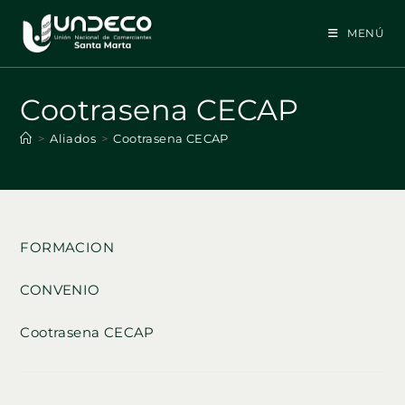
Ir
al
MENÚ
contenido
Cootrasena CECAP
>
Aliados
>
Cootrasena CECAP
FORMACION
CONVENIO
Cootrasena CECAP