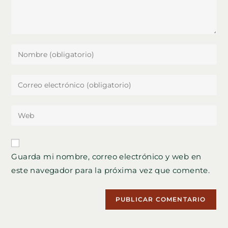
Introduce
tu
nombre
Introduce
o
tu
nombre
dirección
Introduce
de
de
la
usuario
correo
URL
para
electrónico
de
comentar
Guarda mi nombre, correo electrónico y web en
para
tu
comentar
este navegador para la próxima vez que comente.
web
(opcional)