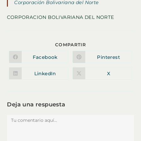
Corporación Bolivariana del Norte
CORPORACION BOLIVARIANA DEL NORTE
COMPARTIR
COMPARTIR
ESTE
CONTENIDO
Facebook
Pinterest
Se
Se
abre
abre
en
en
una
una
LinkedIn
X
Se
Se
nueva
nueva
abre
abre
ventana
ventana
en
en
una
una
nueva
nueva
ventana
ventana
Deja una respuesta
Comentario