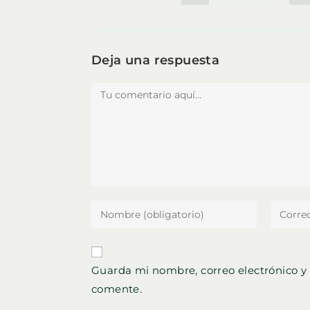
abre
en
ESTE
una
nueva
ventana
CONTENIDO
Deja una respuesta
Comentario
Introduce
Introdu
tu
tu
nombre
direcci
o
de
Guarda mi nombre, correo electrónico y
nombre
correo
comente.
de
electró