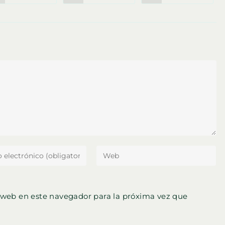
abre
abre
abre
en
en
en
una
una
una
nueva
nueva
nueva
ventana
ventana
ventana
ce
Introduce
la
ón
URL
de
 web en este navegador para la próxima vez que
tu
nico
web