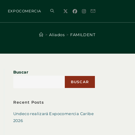
ALTERNAR
EXPOCOMERCIA
BÚSQUEDA
>
Aliados
>
FAMILDENT
DE
Buscar
LA
BUSCAR
WEB
Recent Posts
Undeco realizará Expocomercia Caribe
2026