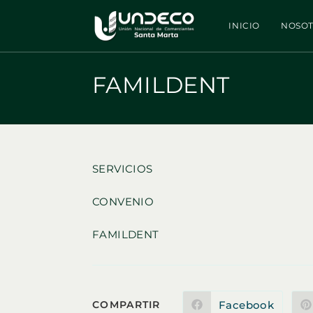
Ir
al
INICIO
NOSO
contenido
FAMILDENT
SERVICIOS
CONVENIO
FAMILDENT
COMPARTIR
Facebook
COMPARTIR
Se