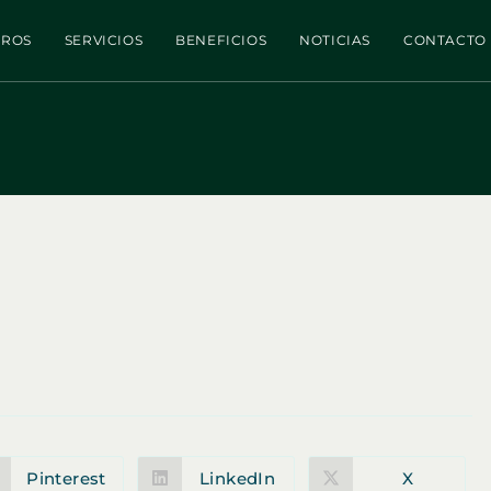
TROS
SERVICIOS
BENEFICIOS
NOTICIAS
CONTACTO
Pinterest
LinkedIn
X
Se
Se
Se