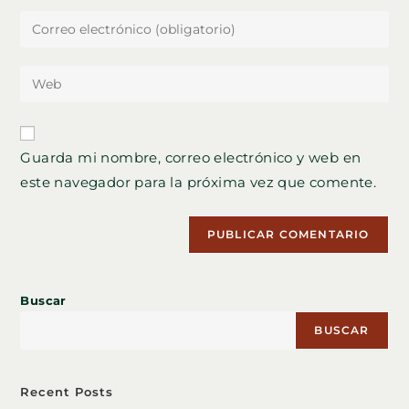
nombre
Introduce
o
tu
nombre
dirección
Introduce
de
de
la
usuario
correo
URL
para
electrónico
de
comentar
Guarda mi nombre, correo electrónico y web en
para
tu
comentar
este navegador para la próxima vez que comente.
web
(opcional)
Buscar
BUSCAR
Recent Posts