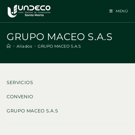
Ir
al
MENÚ
contenido
GRUPO MACEO S.A.S
>
Aliados
>
GRUPO MACEO S.A.S
SERVICIOS
CONVENIO
GRUPO MACEO S.A.S