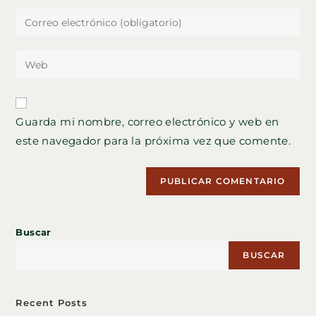
nombre
Introduce
o
tu
nombre
dirección
Introduce
de
de
la
usuario
correo
URL
para
electrónico
de
comentar
Guarda mi nombre, correo electrónico y web en
para
tu
comentar
este navegador para la próxima vez que comente.
web
(opcional)
Buscar
BUSCAR
Recent Posts