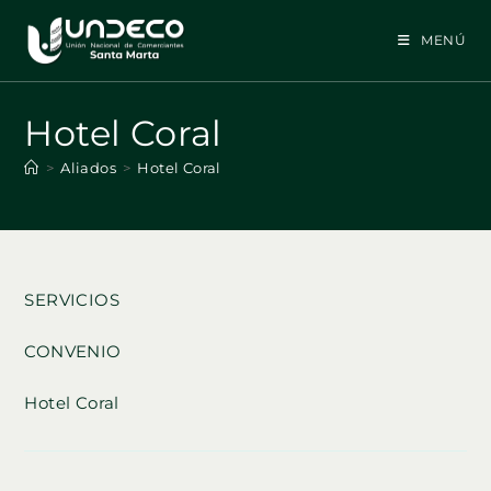
Ir
al
MENÚ
contenido
Hotel Coral
>
Aliados
>
Hotel Coral
SERVICIOS
CONVENIO
Hotel Coral