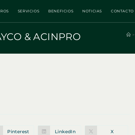
TROS
SERVICIOS
BENEFICIOS
NOTICIAS
CONTACTO
YCO & ACINPRO
>
Pinterest
LinkedIn
X
Se
Se
Se