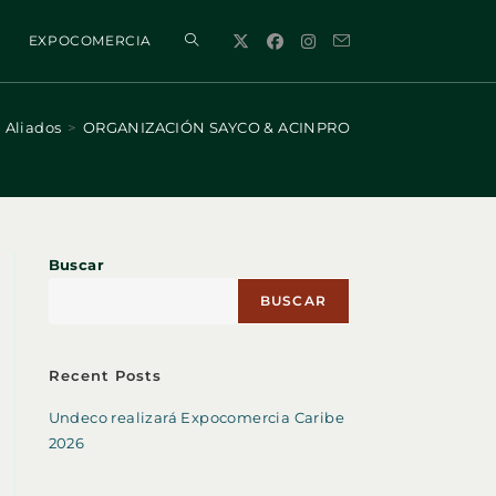
ALTERNAR
EXPOCOMERCIA
BÚSQUEDA
Aliados
>
ORGANIZACIÓN SAYCO & ACINPRO
DE
Buscar
LA
BUSCAR
WEB
Recent Posts
Undeco realizará Expocomercia Caribe
2026