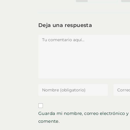
abre
en
ESTE
una
nueva
ventana
CONTENIDO
Deja una respuesta
Comentario
Introduce
Introdu
tu
tu
nombre
direcci
o
de
Guarda mi nombre, correo electrónico y
nombre
correo
comente.
de
electró