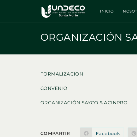
Ir
al
INICIO
NOSO
contenido
ORGANIZACIÓN SA
FORMALIZACION
CONVENIO
ORGANIZACIÓN SAYCO & ACINPRO
COMPARTIR
Facebook
COMPARTIR
Se