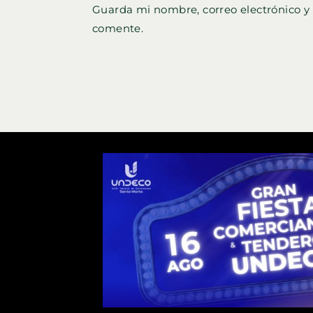
Guarda mi nombre, correo electrónico y
nombre
correo
comente.
de
electró
usuario
para
para
coment
comentar