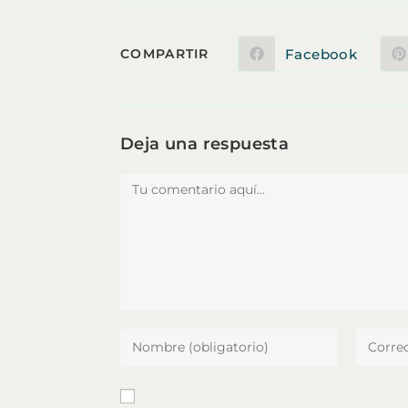
COMPARTIR
Facebook
COMPARTIR
Se
abre
en
ESTE
una
nueva
ventana
CONTENIDO
Deja una respuesta
Comentario
Introduce
Introdu
tu
tu
nombre
direcci
o
de