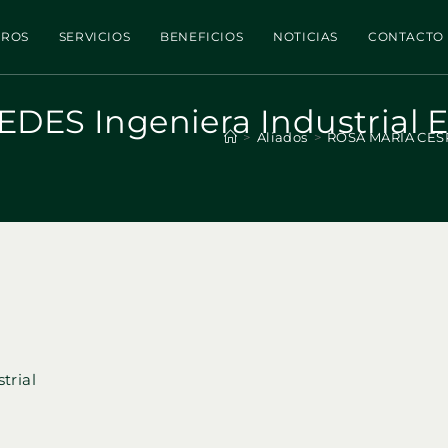
TROS
SERVICIOS
BENEFICIOS
NOTICIAS
CONTACTO
ES Ingeniera Industrial E
>
Aliados
>
ROSA MARIA CESPE
trial