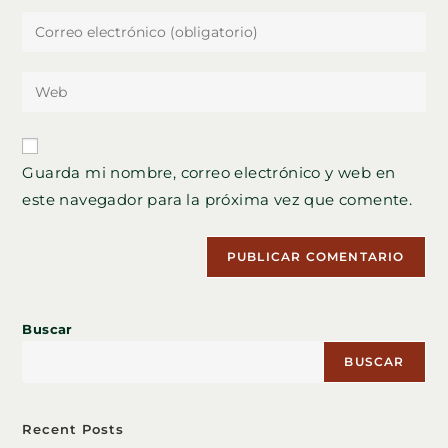
nombre
Introduce
o
tu
nombre
dirección
Introduce
de
de
la
usuario
correo
URL
para
electrónico
de
comentar
Guarda mi nombre, correo electrónico y web en
para
tu
comentar
este navegador para la próxima vez que comente.
web
(opcional)
Buscar
BUSCAR
Recent Posts