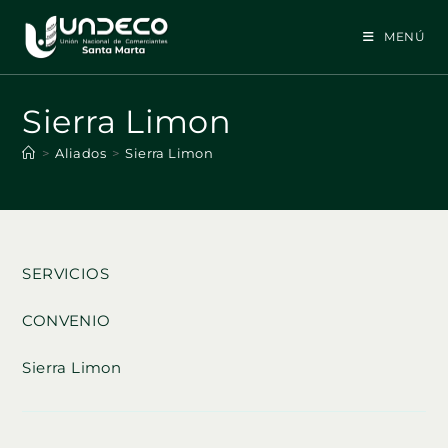
Ir
al
MENÚ
contenido
Sierra Limon
>
Aliados
>
Sierra Limon
SERVICIOS
CONVENIO
Sierra Limon