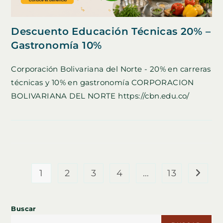
Descuento Educación Técnicas 20% –
Gastronomía 10%
Corporación Bolivariana del Norte - 20% en carreras
técnicas y 10% en gastronomía CORPORACION
BOLIVARIANA DEL NORTE https://cbn.edu.co/
1
2
3
4
…
13
Ir a la
Buscar