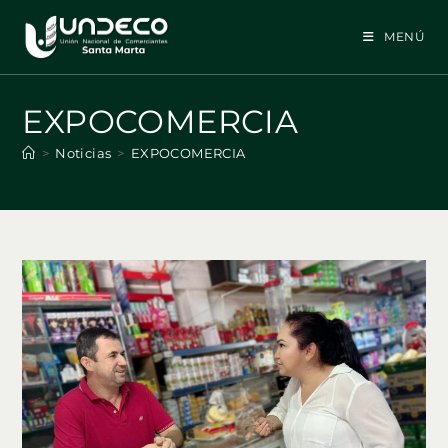
Ir
al
MENÚ
contenido
EXPOCOMERCIA
>
Noticias
>
EXPOCOMERCIA