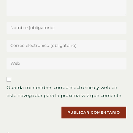
Introduce
tu
nombre
Introduce
o
tu
nombre
dirección
Introduce
de
de
la
usuario
correo
URL
para
electrónico
de
comentar
Guarda mi nombre, correo electrónico y web en
para
tu
comentar
este navegador para la próxima vez que comente.
web
(opcional)