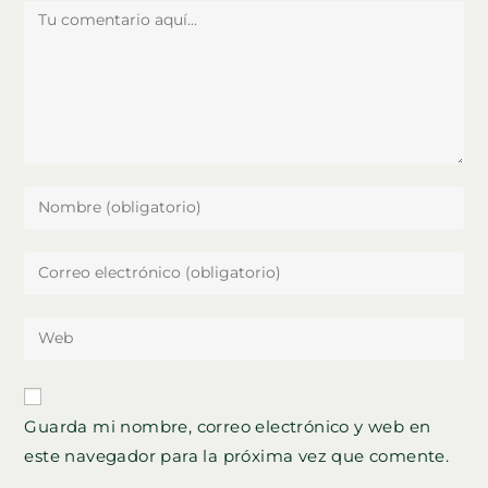
Comentario
Introduce
tu
nombre
Introduce
o
tu
nombre
dirección
Introduce
de
de
la
usuario
correo
URL
para
electrónico
de
comentar
Guarda mi nombre, correo electrónico y web en
para
tu
comentar
este navegador para la próxima vez que comente.
web