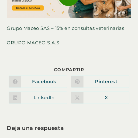
Grupo Maceo SAS – 15% en consultas veterinarias
GRUPO MACEO S.A.S
COMPARTIR
COMPARTIR
ESTE
CONTENIDO
Facebook
Pinterest
Se
Se
abre
abre
en
en
una
una
LinkedIn
X
Se
Se
nueva
nueva
abre
abre
ventana
ventana
en
en
una
una
nueva
nueva
ventana
ventana
Deja una respuesta