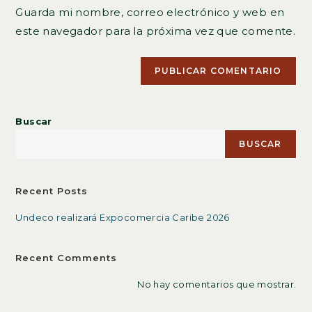
de
comentar
Guarda mi nombre, correo electrónico y web en
para
tu
comentar
este navegador para la próxima vez que comente.
web
(opcional)
Buscar
BUSCAR
Recent Posts
Undeco realizará Expocomercia Caribe 2026
Recent Comments
No hay comentarios que mostrar.