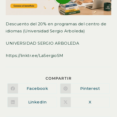
Descuento del 20% en programas del centro de
idiomas (Universidad Sergio Arboleda)
UNIVERSIDAD SERGIO ARBOLEDA
https://linktr.ee/LaSergioSM
COMPARTIR
COMPARTIR
ESTE
CONTENIDO
Facebook
Pinterest
Se
Se
abre
abre
en
en
una
una
LinkedIn
X
Se
Se
nueva
nueva
abre
abre
ventana
ventana
en
en
una
una