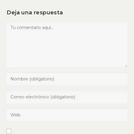
nueva
nueva
ventana
ventana
Deja una respuesta
Comentario
Introduce
tu
nombre
Introduce
o
tu
nombre
dirección
Introduce
de
de
la
usuario
correo
URL
para
electrónico