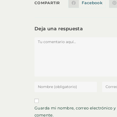
COMPARTIR
Facebook
COMPARTIR
Se
abre
en
ESTE
una
nueva
ventana
CONTENIDO
Deja una respuesta
Comentario
Introduce
Introdu
tu
tu
nombre
direcci
o
de
Guarda mi nombre, correo electrónico y
nombre
correo
comente.