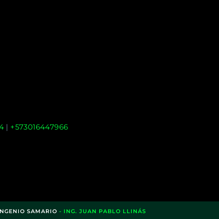
4
|
+573016447966
INGENIO SAMARIO
- ING. JUAN PABLO LLINÁS