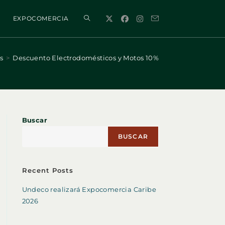
ALTERNAR
EXPOCOMERCIA
BÚSQUEDA
s
>
Descuento Electrodomésticos y Motos 10%
DE
Buscar
LA
BUSCAR
WEB
Recent Posts
Undeco realizará Expocomercia Caribe
2026