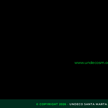
www.undecosm.or
© COPYRIGHT 2026 -
UNDECO SANTA MARTA