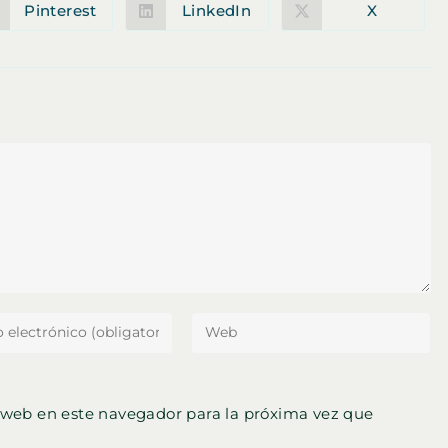
Pinterest
LinkedIn
X
Se
Se
Se
abre
abre
abre
en
en
en
una
una
una
nueva
nueva
nueva
ventana
ventana
ventana
ce
Introduce
la
ón
URL
de
 web en este navegador para la próxima vez que
tu