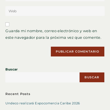
tu
nombre
dirección
Introduce
de
de
la
usuario
correo
URL
para
electrónico
de
comentar
Guarda mi nombre, correo electrónico y web en
para
tu
comentar
este navegador para la próxima vez que comente.
web
(opcional)
Buscar
BUSCAR
Recent Posts
Undeco realizará Expocomercia Caribe 2026