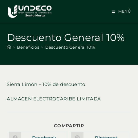
Ir
al
MENÚ
contenido
Descuento General 10%
>
Beneficios
>
Descuento General 10%
Sierra Limón – 10% de descuento
ALMACEN ELECTROCARIBE LIMITADA
COMPARTIR
COMPARTIR
ESTE
CONTENIDO
Facebook
Pinterest