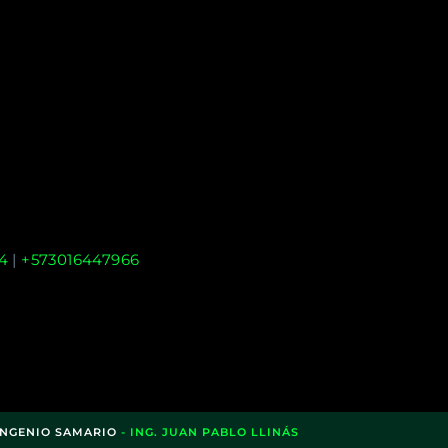
4
|
+573016447966
INGENIO SAMARIO
- ING. JUAN PABLO LLINÁS