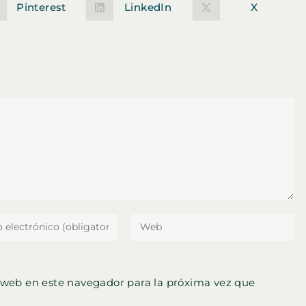
Pinterest
LinkedIn
X
Se
Se
Se
abre
abre
abre
en
en
en
una
una
una
nueva
nueva
nueva
ventana
ventana
ventana
ce
Introduce
la
ón
URL
de
 web en este navegador para la próxima vez que
tu