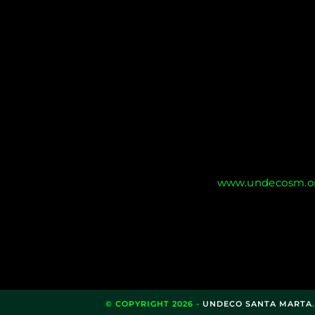
www.undecosm.or
© COPYRIGHT 2026 -
UNDECO SANTA MARTA