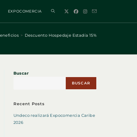
ALTERNAR
EXPOCOMERCIA
BÚSQUEDA
eneficios
>
Descuento Hospedaje Estadía 15%
DE
Buscar
LA
BUSCAR
WEB
Recent Posts
Undeco realizará Expocomercia Caribe
2026