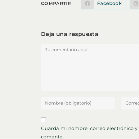
COMPARTIR
Facebook
COMPARTIR
Se
abre
en
ESTE
una
nueva
ventana
CONTENIDO
Deja una respuesta
Comentario
Introduce
Introdu
tu
tu
nombre
direcci
o
de
Guarda mi nombre, correo electrónico y
nombre
correo
comente.