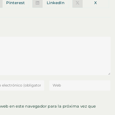
Pinterest
LinkedIn
X
Se
Se
Se
abre
abre
abre
en
en
en
una
una
una
nueva
nueva
nueva
ventana
ventana
ventana
ce
Introduce
la
ón
URL
de
 web en este navegador para la próxima vez que
tu