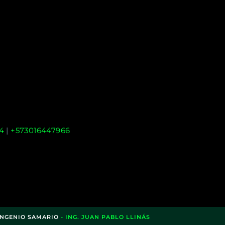
4
|
+573016447966
INGENIO SAMARIO
- ING. JUAN PABLO LLINÁS