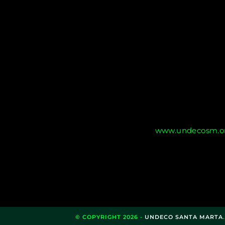
www.undecosm.or
© COPYRIGHT 2026 -
UNDECO SANTA MARTA