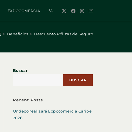
ALTERNAR
EXPOCOMERCIA
BÚSQUEDA
>
Beneficios
>
Descuento Pólizas de Seguro
DE
Buscar
LA
BUSCAR
WEB
Recent Posts
Undeco realizará Expocomercia Caribe
2026