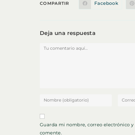
COMPARTIR
Facebook
COMPARTIR
Se
abre
en
ESTE
una
nueva
ventana
CONTENIDO
Deja una respuesta
Comentario
Introduce
Introdu
tu
tu
nombre
direcci
o
de
Guarda mi nombre, correo electrónico y
nombre
correo
comente.