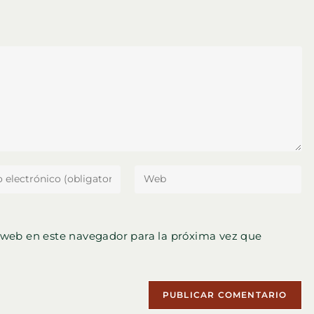
ventana
ventana
ventana
ce
Introduce
la
ón
URL
de
 web en este navegador para la próxima vez que
tu
nico
web
(opcional)
ar