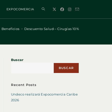
ALTERNAR
EXPOCOMERCIA
BÚSQUEDA
Beneficios
>
Descuento Salud – Cirugías 10%
DE
Buscar
LA
BUSCAR
WEB
Recent Posts
Undeco realizará Expocomercia Caribe
2026