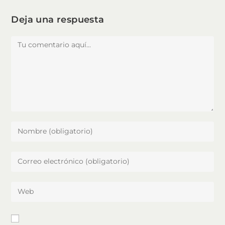
nueva
nueva
ventana
ventana
Deja una respuesta
Comentario
Introduce
tu
nombre
Introduce
o
tu
nombre
dirección
Introduce
de
de
la
usuario
correo
URL
para
electrónico
de