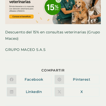
Descuento del 15% en consultas veterinarias (Grupo
Maceo)
GRUPO MACEO S.A.S
COMPARTIR
COMPARTIR
ESTE
CONTENIDO
Facebook
Pinterest
Se
Se
abre
abre
en
en
una
una
LinkedIn
X
Se
Se
nueva
nueva
abre
abre
ventana
ventana
en
en
una
una