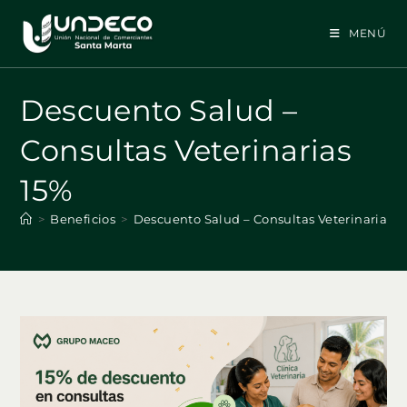
Ir
al
MENÚ
contenido
Descuento Salud –
Consultas Veterinarias
15%
>
Beneficios
>
Descuento Salud – Consultas Veterinarias 1