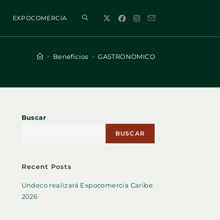
ALTERNAR
EXPOCOMERCIA
BÚSQUEDA
>
Beneficios
>
GASTRONOMICO
DE
Buscar
LA
BUSCAR
WEB
Recent Posts
Undeco realizará Expocomercia Caribe
2026