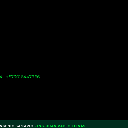
4
|
+573016447966
INGENIO SAMARIO
- ING. JUAN PABLO LLINÁS