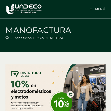
Ir
al
MENÚ
contenido
MANOFACTURA
>
Beneficios
>
MANOFACTURA