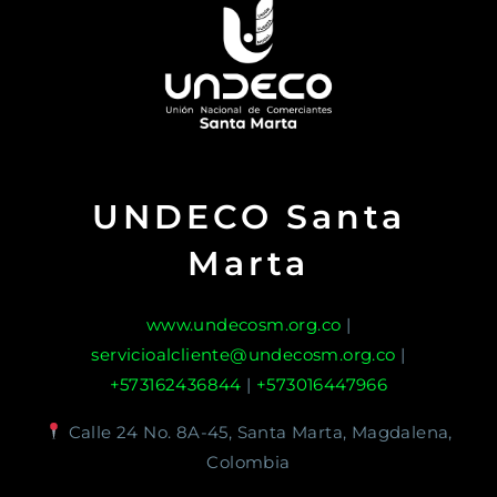
UNDECO Santa
Marta
www.undecosm.org.co
|
servicioalcliente@undecosm.org.co
|
+573162436844
|
+573016447966
Calle 24 No. 8A-45, Santa Marta, Magdalena,
Colombia