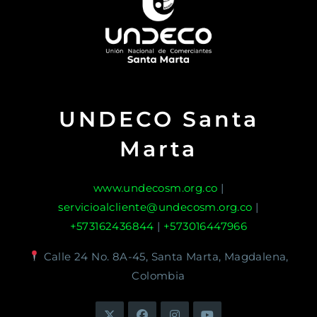
UNDECO Santa
Marta
www.undecosm.org.co
|
servicioalcliente@undecosm.org.co
|
+573162436844
|
+573016447966
Calle 24 No. 8A-45, Santa Marta, Magdalena,
Colombia